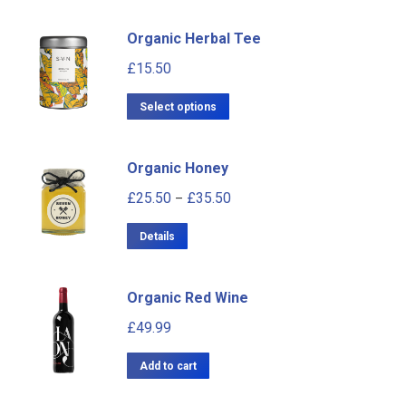
Organic Herbal Tee
£
15.50
Select options
Organic Honey
£
25.50
£
35.50
–
Details
Organic Red Wine
£
49.99
Add to cart