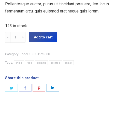
Pellentesque auctor, purus ut tincidunt posuere, leo lacus
fermentum arcu, quis euismod erat neque quis lorem.
123 in stock
Organic
Add to cart
Potatoe
Chips
Category:
Food
SKU:
dt-008
quantity
Tags:
chips
food
organic
potatoe
snack
Share this product
Share
Share
Share
Share
on
on
on
on
Twitter
Facebook
Pinterest
LinkedIn