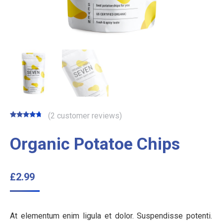
(
2
customer reviews)
Rated
2
4.50
out of 5
Organic Potatoe Chips
based on
customer
ratings
£
2.99
At elementum enim ligula et dolor. Suspendisse potenti.