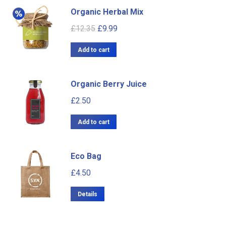
Organic Herbal Mix
£
12.35
£
9.99
Add to cart
Organic Berry Juice
£
2.50
Add to cart
Eco Bag
£
4.50
Details