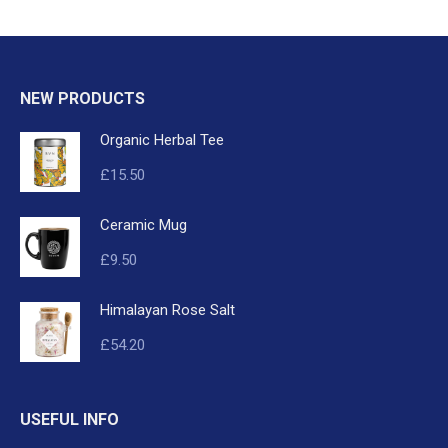
NEW PRODUCTS
Organic Herbal Tee
£
15.50
Ceramic Mug
£
9.50
Himalayan Rose Salt
£
54.20
USEFUL INFO