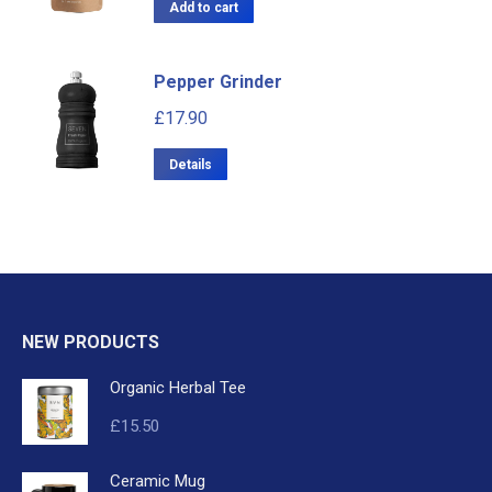
Add to cart
Pepper Grinder
£
17.90
Details
NEW PRODUCTS
Organic Herbal Tee
£
15.50
Ceramic Mug