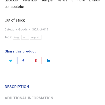
dapibus. Vivamus semper tellus a nulla blandit
consectetur.
Out of stock
Category:
Goods
SKU:
dt-019
Tags:
bag
eco
organic
Share this product
Share
Share
Share
Share
on
on
on
on
Twitter
Facebook
Pinterest
LinkedIn
DESCRIPTION
ADDITIONAL INFORMATION