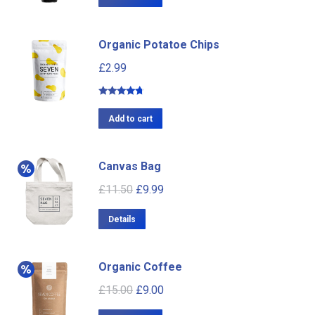
Organic Potatoe Chips
£
2.99
Rated
4.50
out of 5
Add to cart
Canvas Bag
£
11.50
£
9.99
Details
Organic Coffee
£
15.00
£
9.00