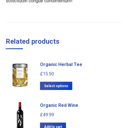
sollicitudin congue condimentum!
Related products
Organic Herbal Tee
£
15.50
Select options
Organic Red Wine
£
49.99
Add to cart