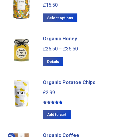
£
15.50
Select options
Organic Honey
£
25.50
£
35.50
–
Details
Organic Potatoe Chips
£
2.99
Rated
4.50
out of 5
Add to cart
Organic Coffee