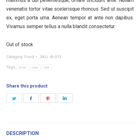
maximus a dui pellentesque, ornare tincidunt ante. Nullam
venenatis tortor vitae scelerisque rhoncus. Sed ut suscipit
ex, eget porta urna. Aenean tempor at ante non dapibus.
Vivamus semper tellus a nulla blandit consectetur.
Out of stock
Category:
Food
SKU:
dt-013
Tags:
food
rose
salt
Share this product
Share
Share
Share
Share
on
on
on
on
Twitter
Facebook
Pinterest
LinkedIn
DESCRIPTION