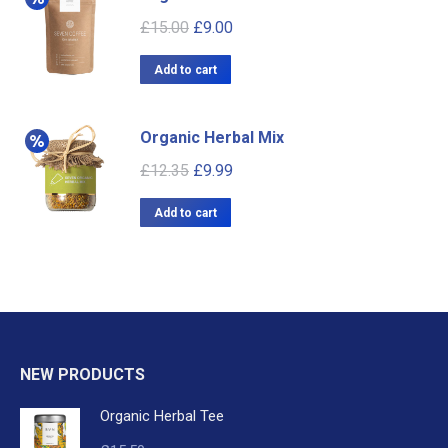
£
15.00
£
9.00
Add to cart
Organic Herbal Mix
£
12.35
£
9.99
Add to cart
NEW PRODUCTS
Organic Herbal Tee